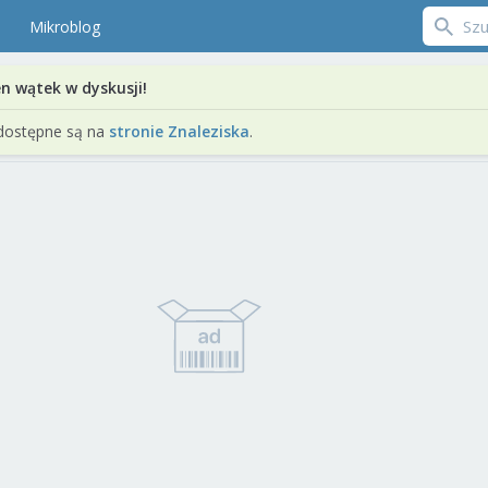
Mikroblog
en wątek w dyskusji!
dostępne są na
stronie Znaleziska
.