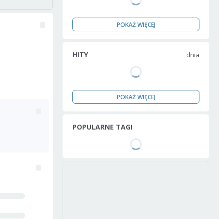
POKAŻ WIĘCEJ
HITY
dnia
POKAŻ WIĘCEJ
POPULARNE TAGI