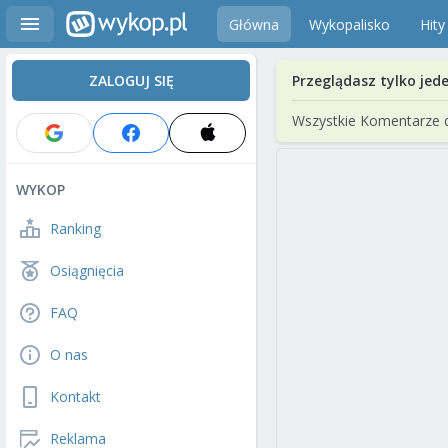
Główna
Wykopalisko
Hity
ZALOGUJ SIĘ
Przeglądasz tylko jed
Wszystkie Komentarze 
WYKOP
Ranking
Osiągnięcia
FAQ
O nas
Kontakt
Reklama