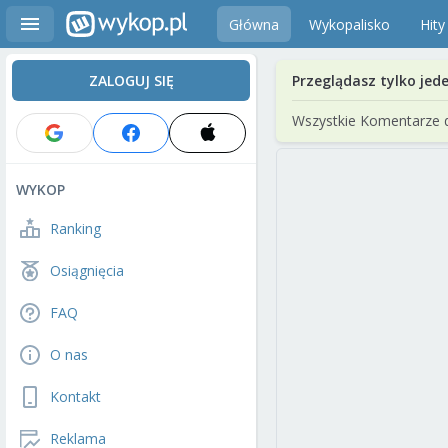
Główna
Wykopalisko
Hity
ZALOGUJ SIĘ
Przeglądasz tylko jed
Wszystkie Komentarze 
WYKOP
Ranking
Osiągnięcia
FAQ
O nas
Kontakt
Reklama