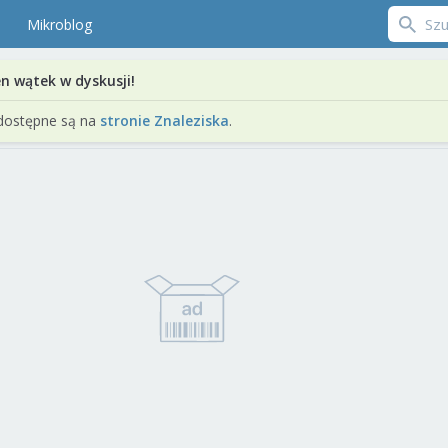
Mikroblog
en wątek w dyskusji!
dostępne są na
stronie Znaleziska
.