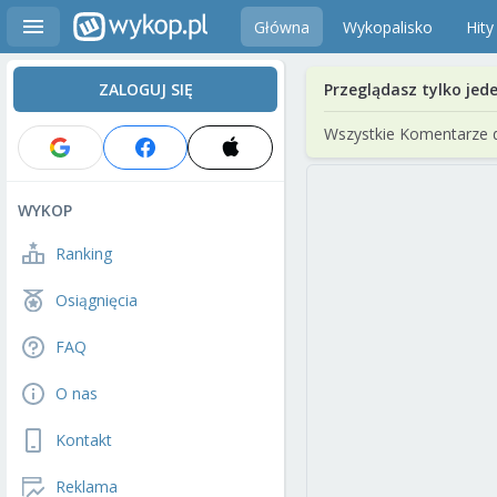
Główna
Wykopalisko
Hity
ZALOGUJ SIĘ
Przeglądasz tylko jed
Wszystkie Komentarze 
WYKOP
Ranking
Osiągnięcia
FAQ
O nas
Kontakt
Reklama