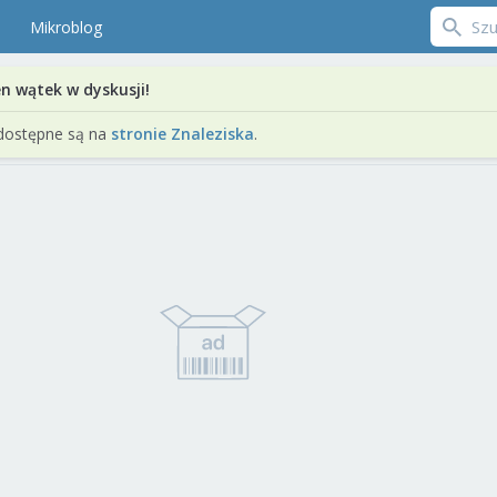
Mikroblog
en wątek w dyskusji!
dostępne są na
stronie Znaleziska
.