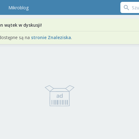
Mikroblog
en wątek w dyskusji!
dostępne są na
stronie Znaleziska
.