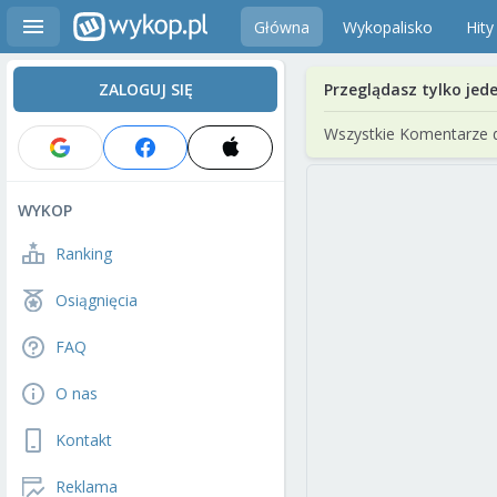
Główna
Wykopalisko
Hity
ZALOGUJ SIĘ
Przeglądasz tylko jed
Wszystkie Komentarze 
WYKOP
Ranking
Osiągnięcia
FAQ
O nas
Kontakt
Reklama