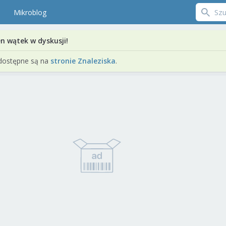
Mikroblog
en wątek w dyskusji!
dostępne są na
stronie Znaleziska
.