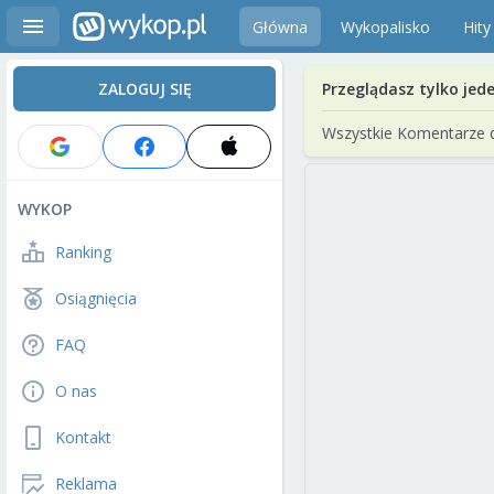
Główna
Wykopalisko
Hity
ZALOGUJ SIĘ
Przeglądasz tylko jed
Wszystkie Komentarze 
WYKOP
Ranking
Osiągnięcia
FAQ
O nas
Kontakt
Reklama