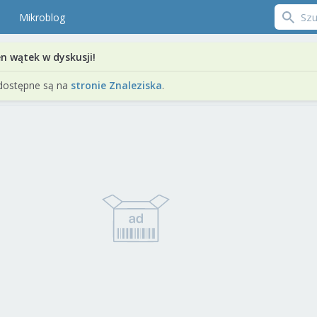
Mikroblog
en wątek w dyskusji!
dostępne są na
stronie Znaleziska
.