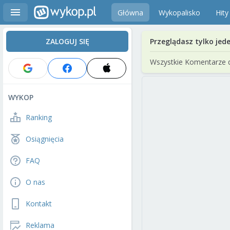
Główna
Wykopalisko
Hity
ZALOGUJ SIĘ
Przeglądasz tylko jed
Wszystkie Komentarze 
WYKOP
Ranking
Osiągnięcia
FAQ
O nas
Kontakt
Reklama