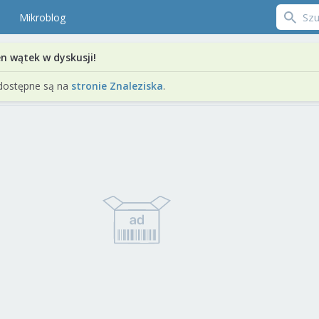
Mikroblog
en wątek w dyskusji!
dostępne są na
stronie Znaleziska
.