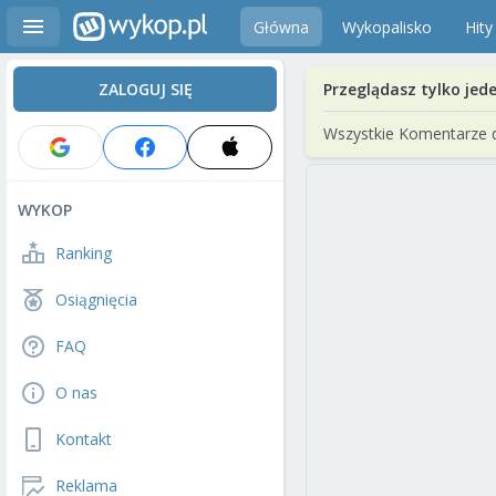
Główna
Wykopalisko
Hity
ZALOGUJ SIĘ
Przeglądasz tylko jed
Wszystkie Komentarze 
WYKOP
Ranking
Osiągnięcia
FAQ
O nas
Kontakt
Reklama