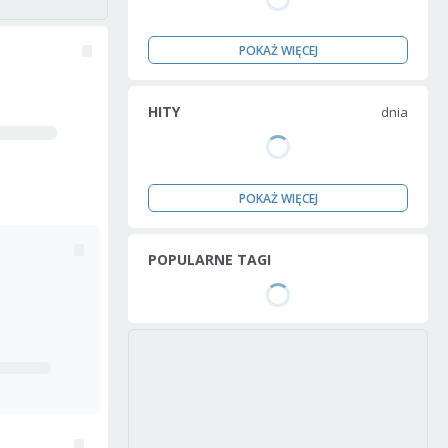
POKAŻ WIĘCEJ
HITY
dnia
POKAŻ WIĘCEJ
POPULARNE TAGI