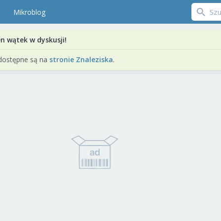
Mikroblog
en wątek w dyskusji!
dostępne są na
stronie Znaleziska
.