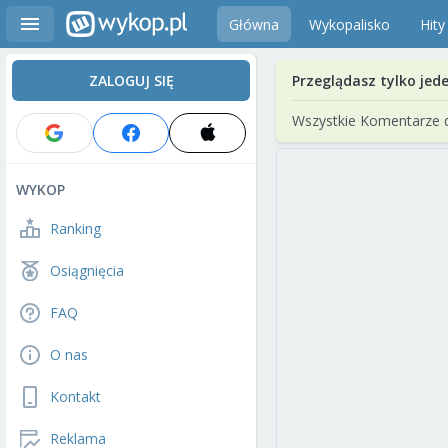
Główna
Wykopalisko
Hity
ZALOGUJ SIĘ
Przeglądasz tylko jed
Wszystkie Komentarze 
WYKOP
Ranking
Osiągnięcia
FAQ
O nas
Kontakt
Reklama