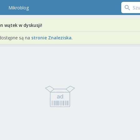
Mikroblog
en wątek w dyskusji!
dostępne są na
stronie Znaleziska
.