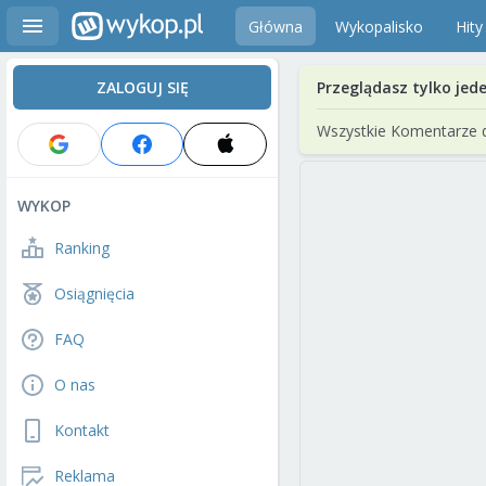
Główna
Wykopalisko
Hity
ZALOGUJ SIĘ
Przeglądasz tylko jed
Wszystkie Komentarze 
WYKOP
Ranking
Osiągnięcia
FAQ
O nas
Kontakt
Reklama