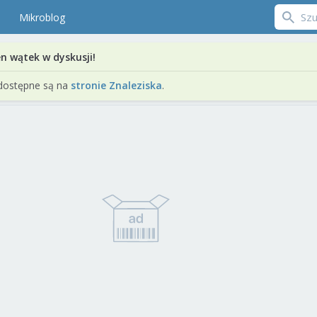
Mikroblog
en wątek w dyskusji!
dostępne są na
stronie Znaleziska
.