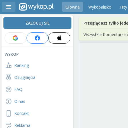
Główna
Wykopalisko
Hity
ZALOGUJ SIĘ
Przeglądasz tylko jed
Wszystkie Komentarze 
WYKOP
Ranking
Osiągnięcia
FAQ
O nas
Kontakt
Reklama