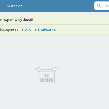
Mikroblog
en wątek w dyskusji!
dostępne są na
stronie Znaleziska
.