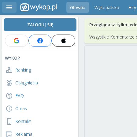
Główna
Wykopalisko
Hity
ZALOGUJ SIĘ
Przeglądasz tylko jed
Wszystkie Komentarze 
WYKOP
Ranking
Osiągnięcia
FAQ
O nas
Kontakt
Reklama