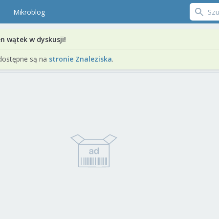
Mikroblog
en wątek w dyskusji!
dostępne są na
stronie Znaleziska
.