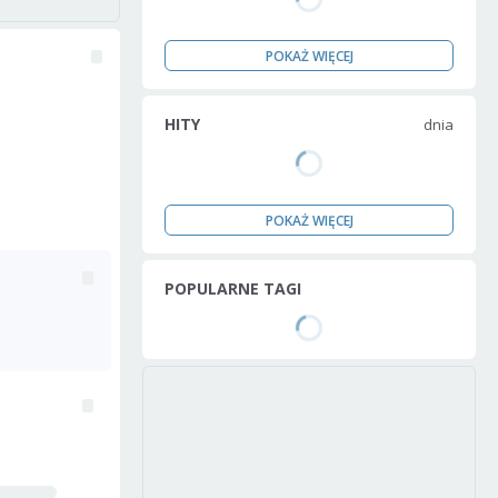
POKAŻ WIĘCEJ
HITY
dnia
POKAŻ WIĘCEJ
POPULARNE TAGI