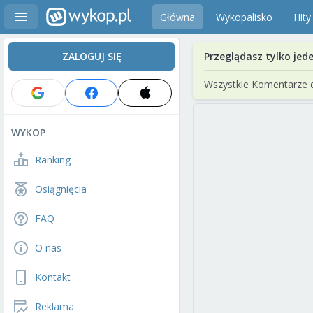
Główna
Wykopalisko
Hity
ZALOGUJ SIĘ
Przeglądasz tylko jed
Wszystkie Komentarze 
WYKOP
Ranking
Osiągnięcia
FAQ
O nas
Kontakt
Reklama