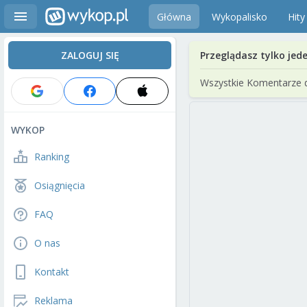
Główna
Wykopalisko
Hity
ZALOGUJ SIĘ
Przeglądasz tylko jed
Wszystkie Komentarze 
WYKOP
Ranking
Osiągnięcia
FAQ
O nas
Kontakt
Reklama