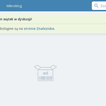
Mikroblog
en wątek w dyskusji!
dostępne są na
stronie Znaleziska
.