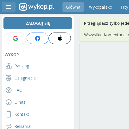
Główna
Wykopalisko
Hity
ZALOGUJ SIĘ
Przeglądasz tylko jed
Wszystkie Komentarze 
WYKOP
Ranking
Osiągnięcia
FAQ
O nas
Kontakt
Reklama