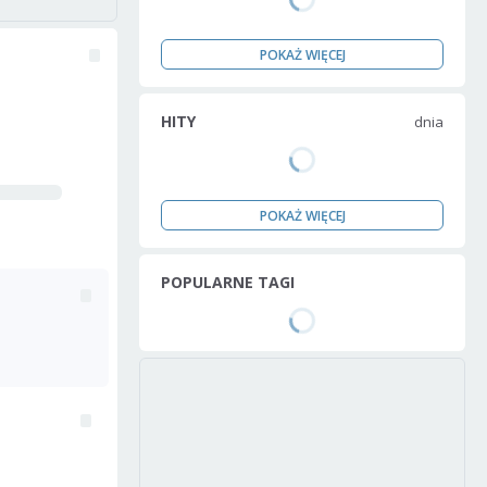
POKAŻ WIĘCEJ
HITY
dnia
POKAŻ WIĘCEJ
POPULARNE TAGI