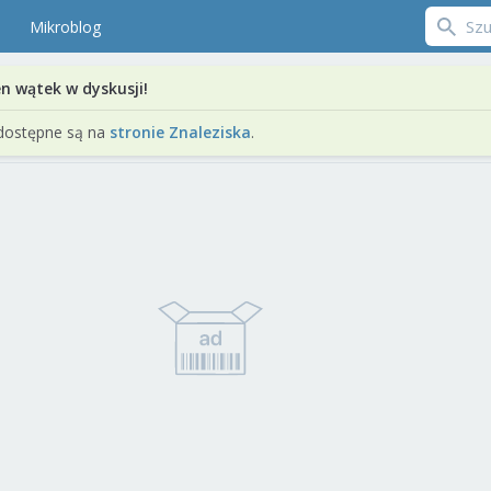
Mikroblog
en wątek w dyskusji!
dostępne są na
stronie Znaleziska
.