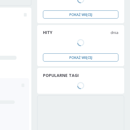
POKAŻ WIĘCEJ
HITY
dnia
POKAŻ WIĘCEJ
POPULARNE TAGI