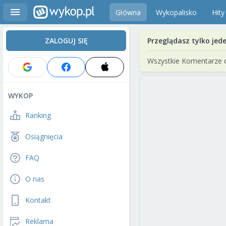
Główna
Wykopalisko
Hity
ZALOGUJ SIĘ
Przeglądasz tylko jed
Wszystkie Komentarze 
WYKOP
Ranking
Osiągnięcia
FAQ
O nas
Kontakt
Reklama