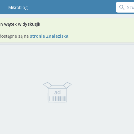
Mikroblog
en wątek w dyskusji!
dostępne są na
stronie Znaleziska
.