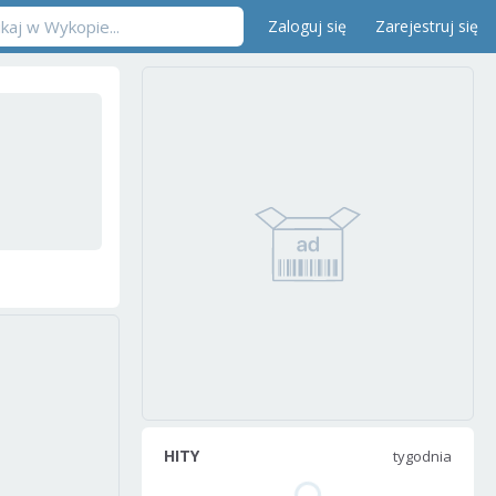
Zaloguj się
Zarejestruj się
HITY
tygodnia