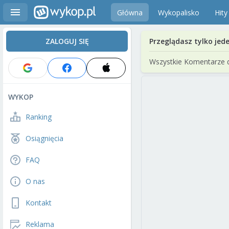
Główna
Wykopalisko
Hity
ZALOGUJ SIĘ
Przeglądasz tylko jed
Wszystkie Komentarze 
WYKOP
Ranking
Osiągnięcia
FAQ
O nas
Kontakt
Reklama