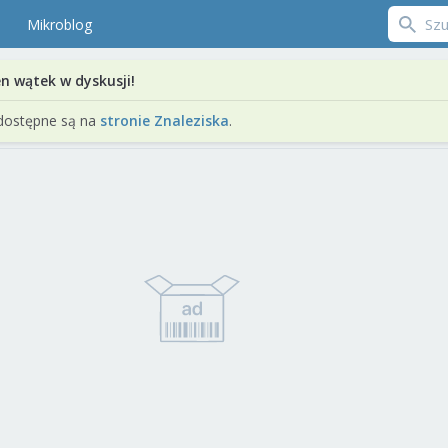
Mikroblog
en wątek w dyskusji!
dostępne są na
stronie Znaleziska
.