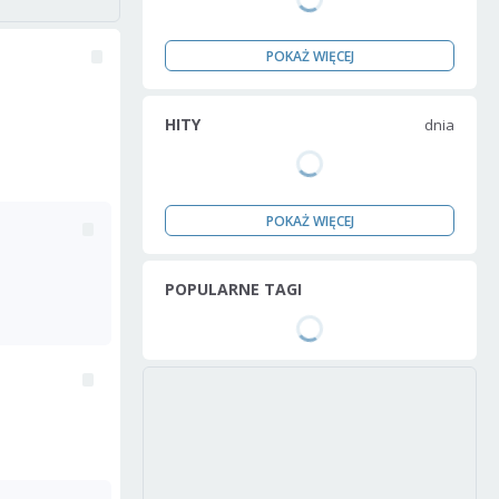
POKAŻ WIĘCEJ
HITY
dnia
POKAŻ WIĘCEJ
POPULARNE TAGI