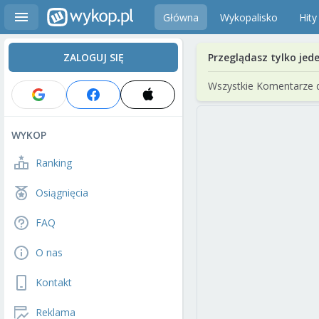
Główna
Wykopalisko
Hity
ZALOGUJ SIĘ
Przeglądasz tylko jed
Wszystkie Komentarze 
WYKOP
Ranking
Osiągnięcia
FAQ
O nas
Kontakt
Reklama