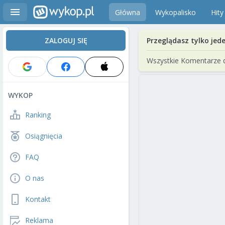
Główna
Wykopalisko
Hity
ZALOGUJ SIĘ
Przeglądasz tylko jed
Wszystkie Komentarze 
WYKOP
Ranking
Osiągnięcia
FAQ
O nas
Kontakt
Reklama