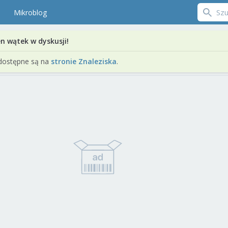
Mikroblog
en wątek w dyskusji!
dostępne są na
stronie Znaleziska
.