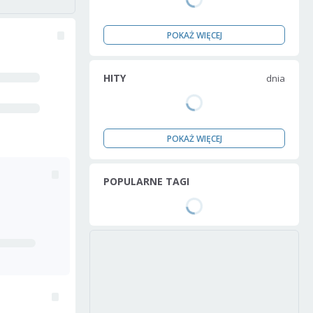
POKAŻ WIĘCEJ
HITY
dnia
POKAŻ WIĘCEJ
POPULARNE TAGI