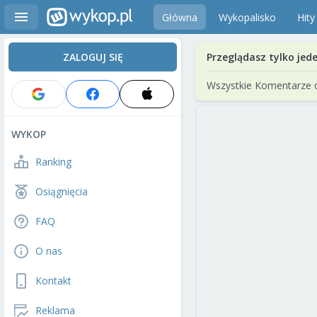
Główna
Wykopalisko
Hity
ZALOGUJ SIĘ
Przeglądasz tylko jed
Wszystkie Komentarze 
WYKOP
Ranking
Osiągnięcia
FAQ
O nas
Kontakt
Reklama