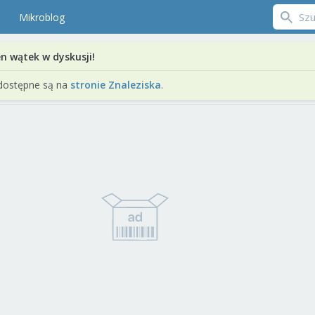
Mikroblog
en wątek w dyskusji!
dostępne są na
stronie Znaleziska
.