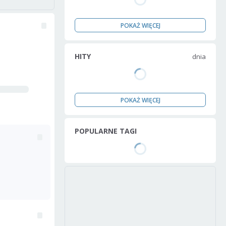
POKAŻ WIĘCEJ
HITY
dnia
POKAŻ WIĘCEJ
POPULARNE TAGI