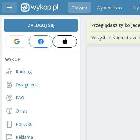
Główna
Wykopalisko
Hity
ZALOGUJ SIĘ
Przeglądasz tylko jed
Wszystkie Komentarze 
WYKOP
Ranking
Osiągnięcia
FAQ
O nas
Kontakt
Reklama