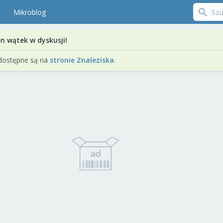
Mikroblog
en wątek w dyskusji!
dostępne są na
stronie Znaleziska
.