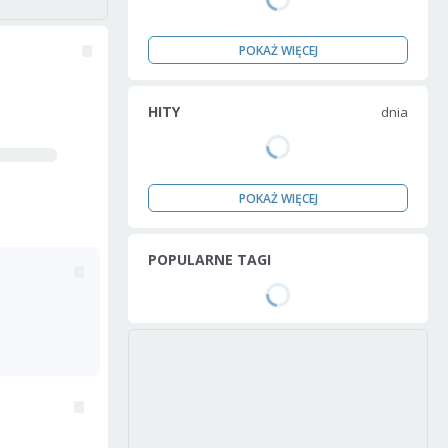
POKAŻ WIĘCEJ
HITY
dnia
POKAŻ WIĘCEJ
POPULARNE TAGI