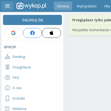
Główna
Wykopalisko
Hity
ZALOGUJ SIĘ
Przeglądasz tylko jed
Wszystkie Komentarze 
WYKOP
Ranking
Osiągnięcia
FAQ
O nas
Kontakt
Reklama