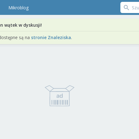
Mikroblog
en wątek w dyskusji!
dostępne są na
stronie Znaleziska
.