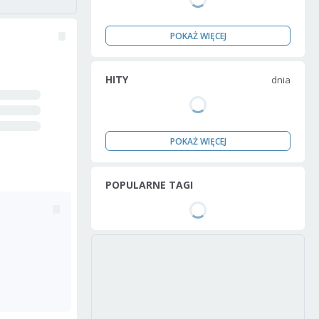
POKAŻ WIĘCEJ
HITY
dnia
POKAŻ WIĘCEJ
POPULARNE TAGI