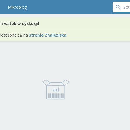
Mikroblog
en wątek w dyskusji!
dostępne są na
stronie Znaleziska
.