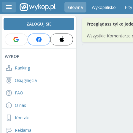
Główna
Wykopalisko
Hity
ZALOGUJ SIĘ
Przeglądasz tylko jed
Wszystkie Komentarze 
WYKOP
Ranking
Osiągnięcia
FAQ
O nas
Kontakt
Reklama