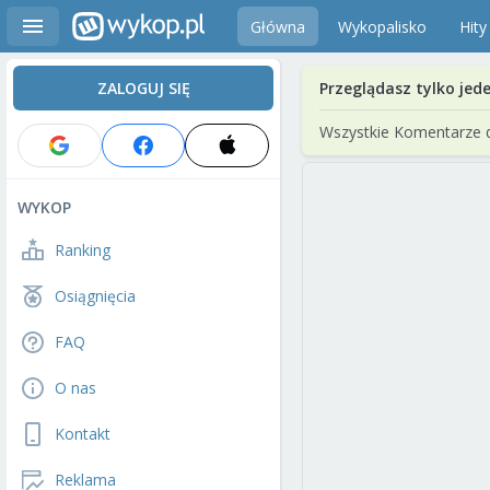
Główna
Wykopalisko
Hity
ZALOGUJ SIĘ
Przeglądasz tylko jed
Wszystkie Komentarze 
WYKOP
Ranking
Osiągnięcia
FAQ
O nas
Kontakt
Reklama