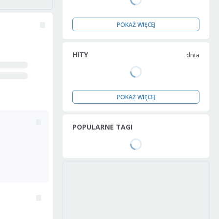
POKAŻ WIĘCEJ
HITY
dnia
POKAŻ WIĘCEJ
POPULARNE TAGI