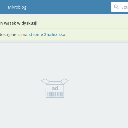
Mikroblog
en wątek w dyskusji!
dostępne są na
stronie Znaleziska
.