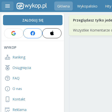
Główna
Wykopalisko
Hity
ZALOGUJ SIĘ
Przeglądasz tylko jed
Wszystkie Komentarze 
WYKOP
Ranking
Osiągnięcia
FAQ
O nas
Kontakt
Reklama