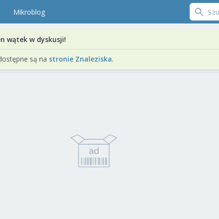
Mikroblog
en wątek w dyskusji!
dostępne są na
stronie Znaleziska
.