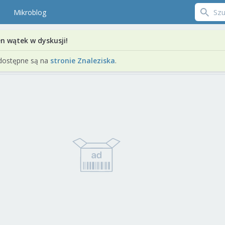
Mikroblog
en wątek w dyskusji!
dostępne są na
stronie Znaleziska
.