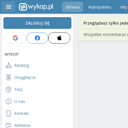
Główna
Wykopalisko
Hity
ZALOGUJ SIĘ
Przeglądasz tylko jed
Wszystkie Komentarze 
WYKOP
Ranking
Osiągnięcia
FAQ
O nas
Kontakt
Reklama