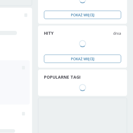
POKAŻ WIĘCEJ
HITY
dnia
POKAŻ WIĘCEJ
POPULARNE TAGI