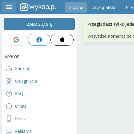
Główna
Wykopalisko
Hity
ZALOGUJ SIĘ
Przeglądasz tylko jed
Wszystkie Komentarze 
WYKOP
Ranking
Osiągnięcia
FAQ
O nas
Kontakt
Reklama