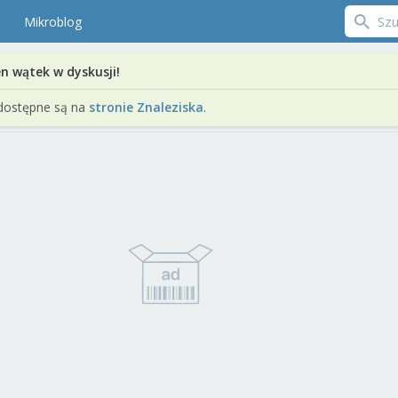
Mikroblog
en wątek w dyskusji!
dostępne są na
stronie Znaleziska
.