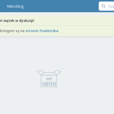
Mikroblog
en wątek w dyskusji!
dostępne są na
stronie Znaleziska
.