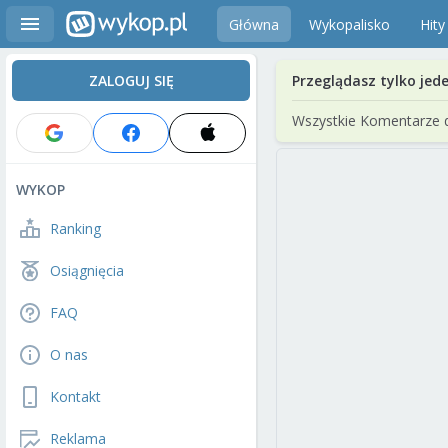
Główna
Wykopalisko
Hity
ZALOGUJ SIĘ
Przeglądasz tylko jed
Wszystkie Komentarze 
WYKOP
Ranking
Osiągnięcia
FAQ
O nas
Kontakt
Reklama