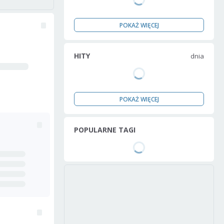
POKAŻ WIĘCEJ
HITY
dnia
POKAŻ WIĘCEJ
POPULARNE TAGI