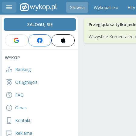
Główna
Wykopalisko
Hity
ZALOGUJ SIĘ
Przeglądasz tylko jed
Wszystkie Komentarze 
WYKOP
Ranking
Osiągnięcia
FAQ
O nas
Kontakt
Reklama