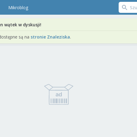
Mikroblog
en wątek w dyskusji!
dostępne są na
stronie Znaleziska
.