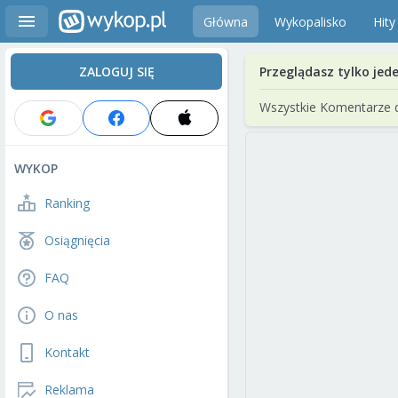
Główna
Wykopalisko
Hity
ZALOGUJ SIĘ
Przeglądasz tylko jed
Wszystkie Komentarze 
WYKOP
Ranking
Osiągnięcia
FAQ
O nas
Kontakt
Reklama