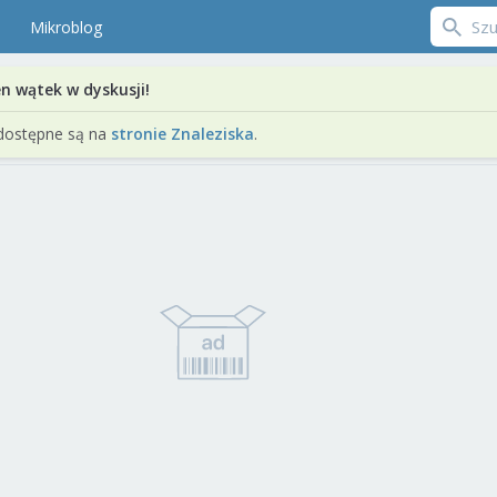
Mikroblog
en wątek w dyskusji!
dostępne są na
stronie Znaleziska
.