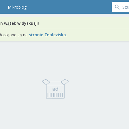
Mikroblog
en wątek w dyskusji!
dostępne są na
stronie Znaleziska
.