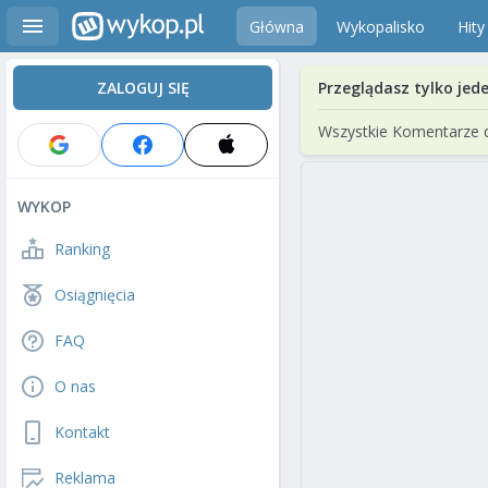
Główna
Wykopalisko
Hity
ZALOGUJ SIĘ
Przeglądasz tylko jed
Wszystkie Komentarze 
WYKOP
Ranking
Osiągnięcia
FAQ
O nas
Kontakt
Reklama