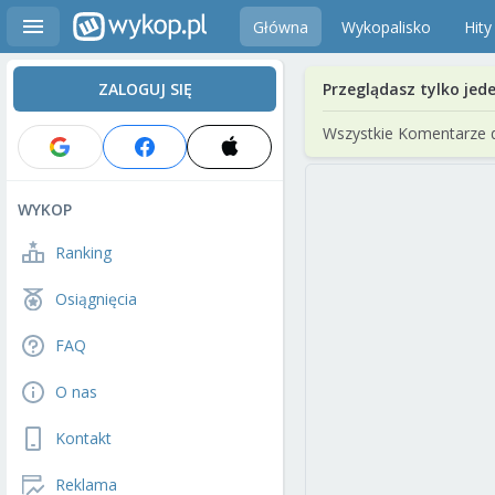
Główna
Wykopalisko
Hity
ZALOGUJ SIĘ
Przeglądasz tylko jed
Wszystkie Komentarze 
WYKOP
Ranking
Osiągnięcia
FAQ
O nas
Kontakt
Reklama