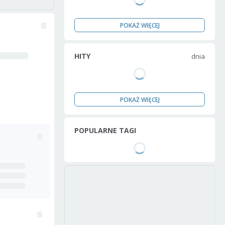
POKAŻ WIĘCEJ
HITY
dnia
POKAŻ WIĘCEJ
POPULARNE TAGI