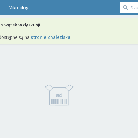
Mikroblog
en wątek w dyskusji!
dostępne są na
stronie Znaleziska
.