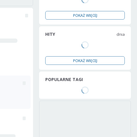
POKAŻ WIĘCEJ
HITY
dnia
POKAŻ WIĘCEJ
POPULARNE TAGI