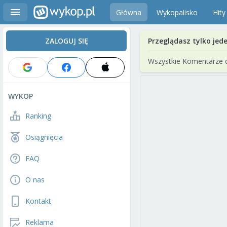
Główna
Wykopalisko
Hity
ZALOGUJ SIĘ
Przeglądasz tylko jed
Wszystkie Komentarze 
WYKOP
Ranking
Osiągnięcia
FAQ
O nas
Kontakt
Reklama