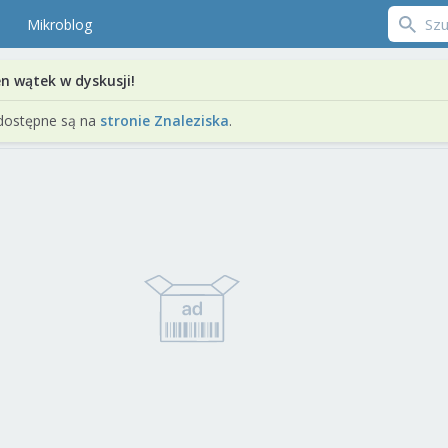
Mikroblog
en wątek w dyskusji!
dostępne są na
stronie Znaleziska
.