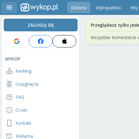
Główna
Wykopalisko
Hity
ZALOGUJ SIĘ
Przeglądasz tylko jed
Wszystkie Komentarze 
WYKOP
Ranking
Osiągnięcia
FAQ
O nas
Kontakt
Reklama