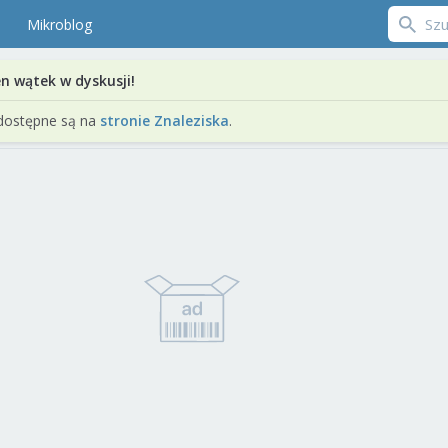
Mikroblog
en wątek w dyskusji!
dostępne są na
stronie Znaleziska
.