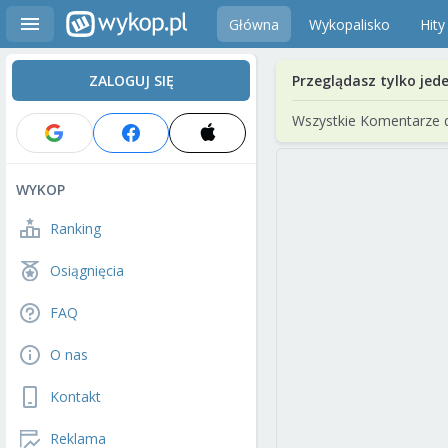
Główna
Wykopalisko
Hity
ZALOGUJ SIĘ
Przeglądasz tylko jed
Wszystkie Komentarze 
WYKOP
Ranking
Osiągnięcia
FAQ
O nas
Kontakt
Reklama