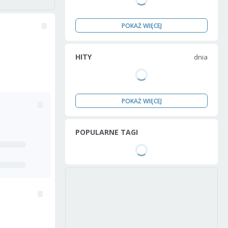
POKAŻ WIĘCEJ
HITY
dnia
POKAŻ WIĘCEJ
POPULARNE TAGI