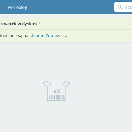
Mikroblog
en wątek w dyskusji!
dostępne są na
stronie Znaleziska
.