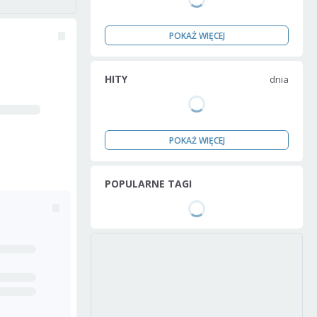
POKAŻ WIĘCEJ
HITY
dnia
POKAŻ WIĘCEJ
POPULARNE TAGI