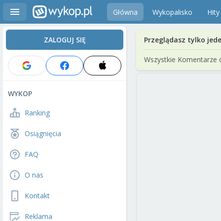
Główna
Wykopalisko
Hity
ZALOGUJ SIĘ
Przeglądasz tylko jed
Wszystkie Komentarze 
WYKOP
Ranking
Osiągnięcia
FAQ
O nas
Kontakt
Reklama