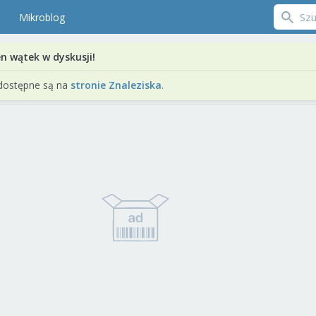
Mikroblog
en wątek w dyskusji!
dostępne są na
stronie Znaleziska
.