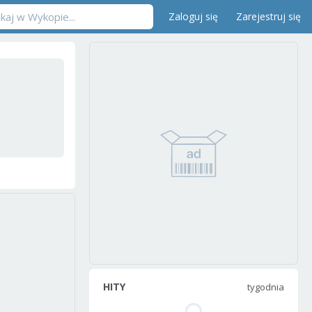
Zaloguj się
Zarejestruj się
HITY
tygodnia