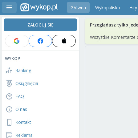
Główna
Wykopalisko
Hity
ZALOGUJ SIĘ
Przeglądasz tylko jed
Wszystkie Komentarze 
WYKOP
Ranking
Osiągnięcia
FAQ
O nas
Kontakt
Reklama