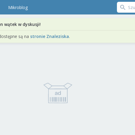
Mikroblog
en wątek w dyskusji!
dostępne są na
stronie Znaleziska
.