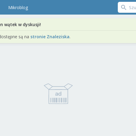
Mikroblog
en wątek w dyskusji!
dostępne są na
stronie Znaleziska
.