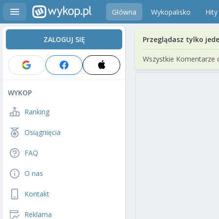
Główna
Wykopalisko
Hity
ZALOGUJ SIĘ
Przeglądasz tylko jed
Wszystkie Komentarze 
WYKOP
Ranking
Osiągnięcia
FAQ
O nas
Kontakt
Reklama