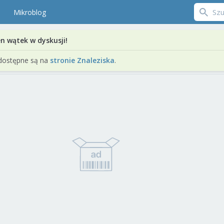
Mikroblog
en wątek w dyskusji!
dostępne są na
stronie Znaleziska
.