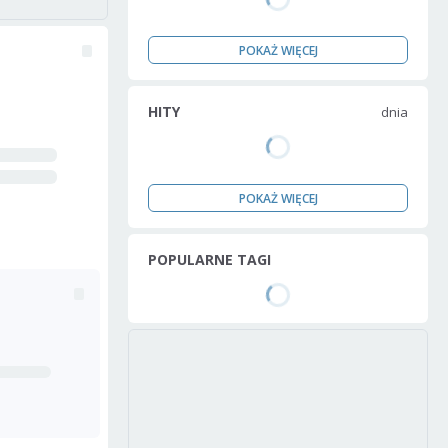
POKAŻ WIĘCEJ
HITY
dnia
POKAŻ WIĘCEJ
POPULARNE TAGI