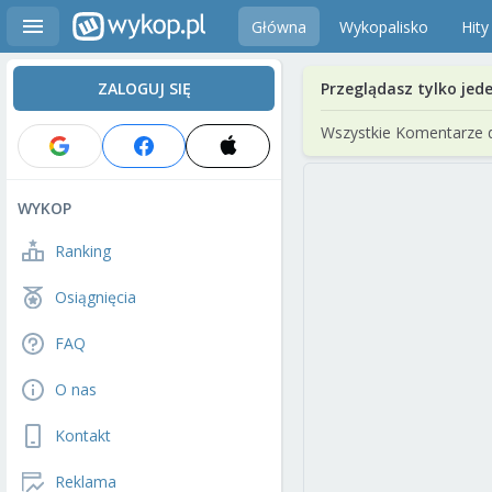
Główna
Wykopalisko
Hity
ZALOGUJ SIĘ
Przeglądasz tylko jed
Wszystkie Komentarze 
WYKOP
Ranking
Osiągnięcia
FAQ
O nas
Kontakt
Reklama