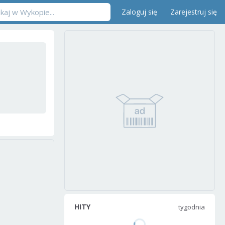
Zaloguj się
Zarejestruj się
HITY
tygodnia