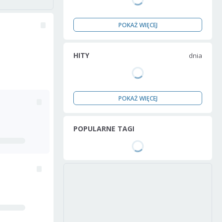
POKAŻ WIĘCEJ
HITY
dnia
POKAŻ WIĘCEJ
POPULARNE TAGI