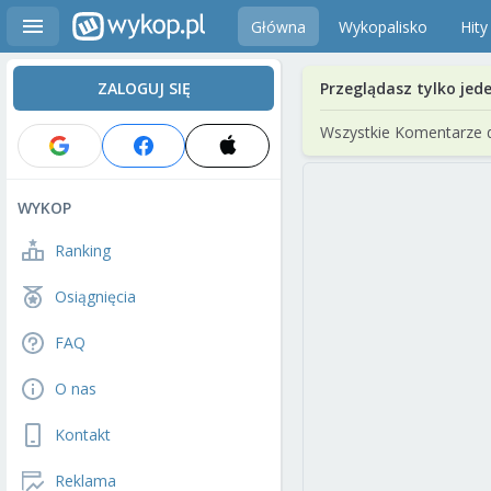
Główna
Wykopalisko
Hity
ZALOGUJ SIĘ
Przeglądasz tylko jed
Wszystkie Komentarze 
WYKOP
Ranking
Osiągnięcia
FAQ
O nas
Kontakt
Reklama