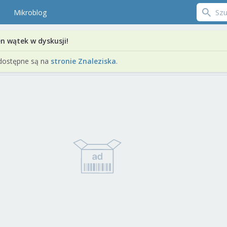
Mikroblog
en wątek w dyskusji!
dostępne są na
stronie Znaleziska
.