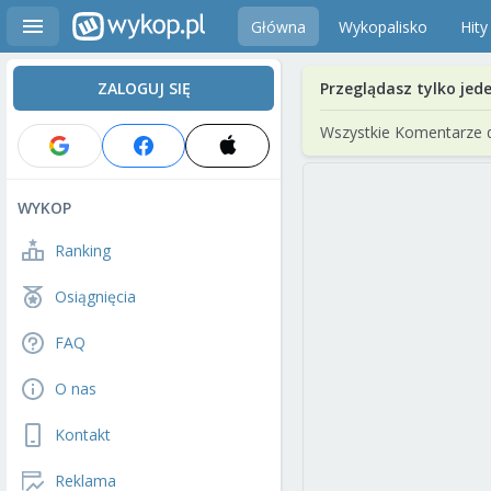
Główna
Wykopalisko
Hity
ZALOGUJ SIĘ
Przeglądasz tylko jed
Wszystkie Komentarze 
WYKOP
Ranking
Osiągnięcia
FAQ
O nas
Kontakt
Reklama