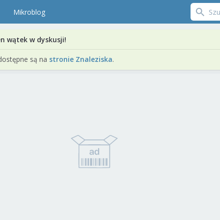
Mikroblog
en wątek w dyskusji!
dostępne są na
stronie Znaleziska
.