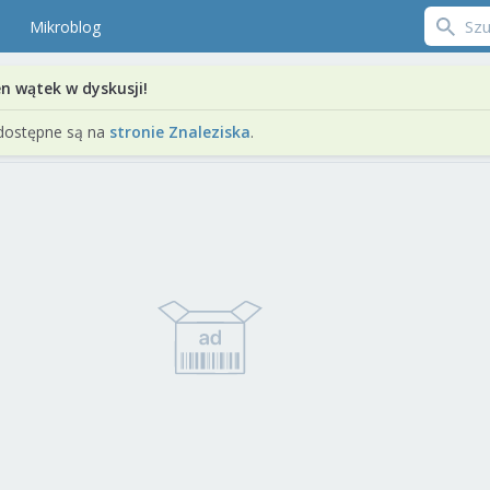
Mikroblog
en wątek w dyskusji!
dostępne są na
stronie Znaleziska
.