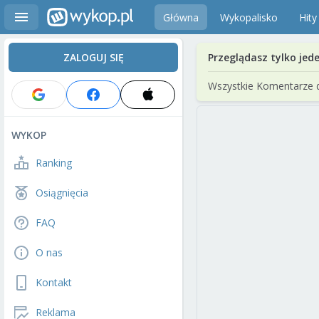
Główna
Wykopalisko
Hity
ZALOGUJ SIĘ
Przeglądasz tylko jed
Wszystkie Komentarze 
WYKOP
Ranking
Osiągnięcia
FAQ
O nas
Kontakt
Reklama