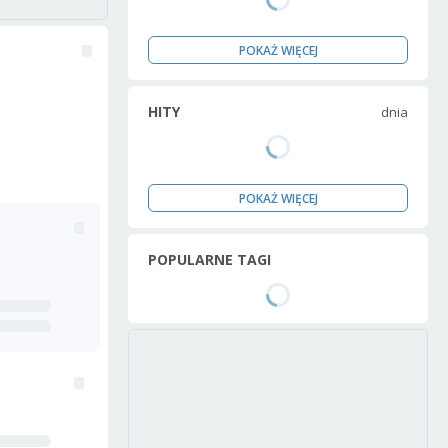
POKAŻ WIĘCEJ
HITY
dnia
POKAŻ WIĘCEJ
POPULARNE TAGI