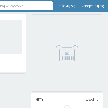
Zaloguj się
Zarejestruj się
HITY
tygodnia