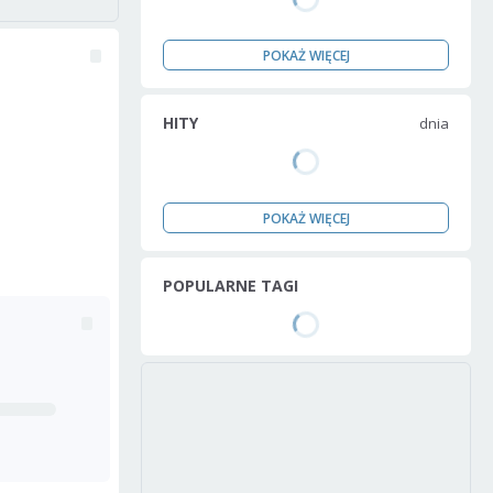
POKAŻ WIĘCEJ
HITY
dnia
POKAŻ WIĘCEJ
POPULARNE TAGI