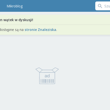
Mikroblog
en wątek w dyskusji!
dostępne są na
stronie Znaleziska
.