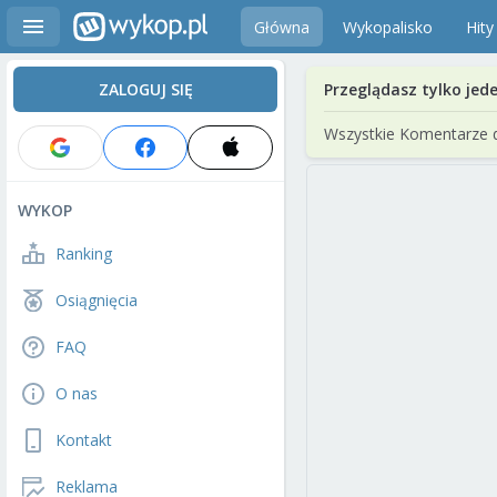
Główna
Wykopalisko
Hity
ZALOGUJ SIĘ
Przeglądasz tylko jed
Wszystkie Komentarze 
WYKOP
Ranking
Osiągnięcia
FAQ
O nas
Kontakt
Reklama