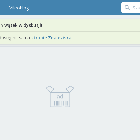
Mikroblog
en wątek w dyskusji!
dostępne są na
stronie Znaleziska
.