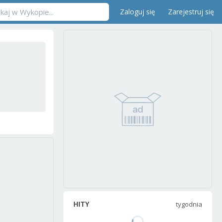
Zaloguj się
Zarejestruj się
HITY
tygodnia