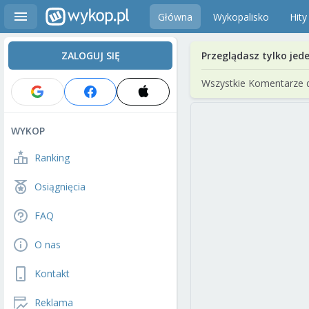
Główna
Wykopalisko
Hity
ZALOGUJ SIĘ
Przeglądasz tylko jed
Wszystkie Komentarze 
WYKOP
Ranking
Osiągnięcia
FAQ
O nas
Kontakt
Reklama