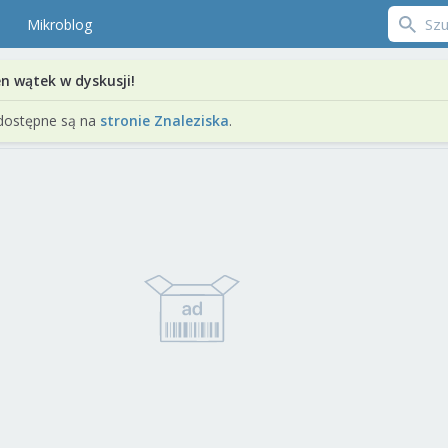
Mikroblog
en wątek w dyskusji!
dostępne są na
stronie Znaleziska
.