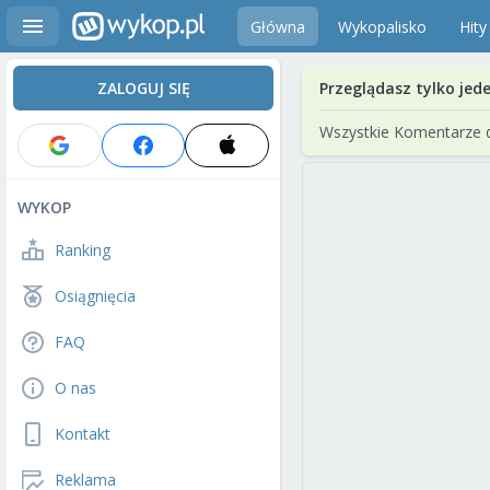
Główna
Wykopalisko
Hity
ZALOGUJ SIĘ
Przeglądasz tylko jed
Wszystkie Komentarze 
WYKOP
Ranking
Osiągnięcia
FAQ
O nas
Kontakt
Reklama