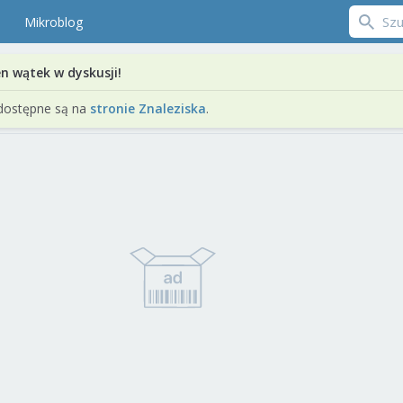
Mikroblog
en wątek w dyskusji!
dostępne są na
stronie Znaleziska
.